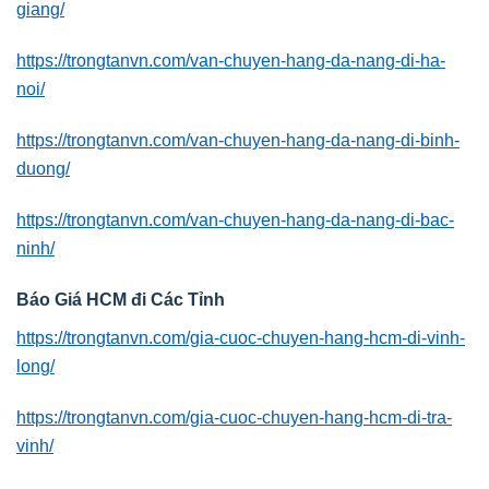
giang/
https://trongtanvn.com/van-chuyen-hang-da-nang-di-ha-
noi/
https://trongtanvn.com/van-chuyen-hang-da-nang-di-binh-
duong/
https://trongtanvn.com/van-chuyen-hang-da-nang-di-bac-
ninh/
Báo Giá HCM đi Các Tỉnh
https://trongtanvn.com/gia-cuoc-chuyen-hang-hcm-di-vinh-
long/
https://trongtanvn.com/gia-cuoc-chuyen-hang-hcm-di-tra-
vinh/