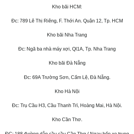
Kho bãi HCM:
Đc: 789 Lê Thị Riêng, F. Thới An. Quận 12, Tp. HCM
Kho bãi Nha Trang
Đc: Ngã ba nhà máy xợi, Ql1A, Tp. Nha Trang
Kho bãi Đà Nẵng
Đc: 69A Trường Sơn, Cẩm Lệ, Đà Nẵng.
Kho Hà Nội
Đc: Trụ Cầu H3, Cầu Thanh Trì, Hoàng Mai, Hà Nội.
Kho Cần Thơ.
ĐC: 188 đường dẫn cầu cầu Cần Thơ ( Ngay bến xe trung