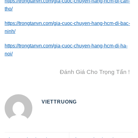
https://trongtanvn.com/gia-cuoc-chuyen-hang-hcm-di-can-
tho/
https://trongtanvn.com/gia-cuoc-chuyen-hang-hcm-di-bac-
ninh/
https://trongtanvn.com/gia-cuoc-chuyen-hang-hcm-di-ha-
noi/
Đánh Giá Cho Trọng Tấn !
VIETTRUONG