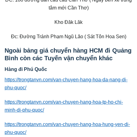
tâm mới Cần Thơ)
Kho Đăk Lăk
Đc: Đường Tránh Phạm Ngũ Lão ( Sát Tôn Hoa Sen)
Ngoài bảng giá chuyển hàng HCM đi Quảng
Bình còn các Tuyến vận chuyển khác
Hàng đi Phú Quốc
https://trongtanvn.com/van-chuyen-hang-hoa-da-nang-di-
phu-quoc/
https://trongtanvn.com/van-chuyen-hang-hoa-tp-ho-chi-
minh-di-phu-quoc/
https://trongtanvn.com/van-chuyen-hang-hoa-hung-yen-di-
phu-quoc/