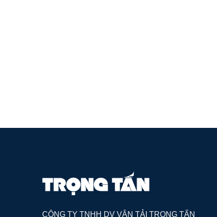
CÔNG TY TNHH DV VẬN TẢI TRỌNG TẤN