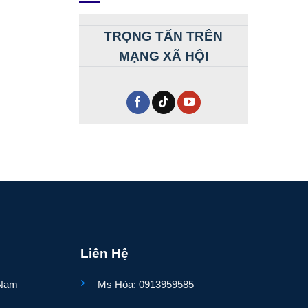
TRỌNG TẤN TRÊN
MẠNG XÃ HỘI
Liên Hệ
 Nam
Ms Hòa: 0913959585