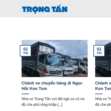
Bỏ
qua
nội
dung
02
02
Th2
Th2
Chành xe chuyển hàng đi Ngọc
Chành x
Hồi Kon Tum
Kon Tu
Nhà xe Trọng Tấn với đội ngũ xe cộ và
Nhà xe Tr
độ che phủ rộng khắp [...]
độ che phủ