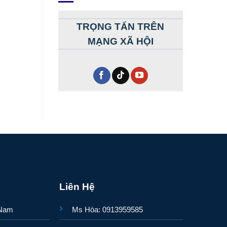
TRỌNG TẤN TRÊN
MẠNG XÃ HỘI
Liên Hệ
 Nam
Ms Hòa: 0913959585