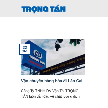
Bỏ
qua
nội
dung
22
Th4
Vận chuyển hàng hóa đi Lào Cai
Công Ty TNHH DV Vận Tải TRỌNG
TẤN luôn dẫn đầu về chất lượng dịch [...]