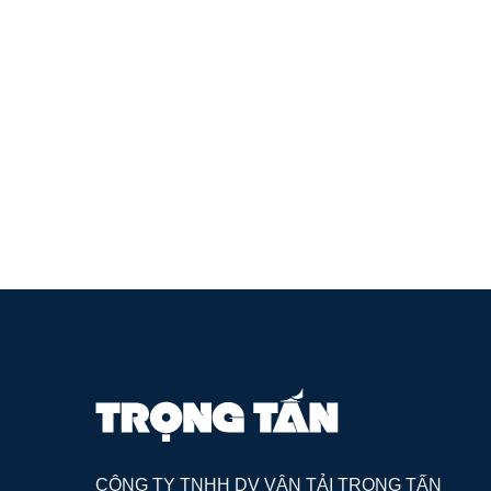
CÔNG TY TNHH DV VẬN TẢI TRỌNG TẤN