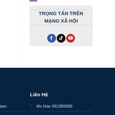
TRỌNG TẤN TRÊN
MẠNG XÃ HỘI
Liên Hệ
 Nam
Ms Hòa: 0913959585