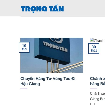
Bỏ
qua
nội
dung
19
30
Th3
Th11
Chuyển Hàng Từ Vũng Tàu Đi
Chành x
Hậu Giang
hàng Bắ
Chành xe
Giang là 
[...]