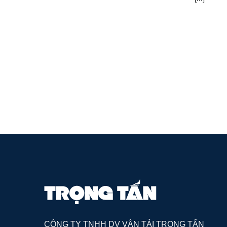
CÔNG TY TNHH DV VẬN TẢI TRỌNG TẤN