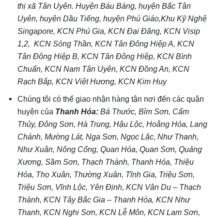
thị xã Tân Uyên. Huyện Bàu Bàng, huyện Bắc Tân
Uyên, huyện Dầu Tiếng, huyện Phú Giáo,Khu Kỹ Nghệ
Singapore, KCN Phú Gia, KCN Đại Đăng, KCN Visip
1,2, KCN Sóng Thần, KCN Tân Đông Hiệp A, KCN
Tân Đông Hiệp B, KCN Tân Đông Hiệp, KCN Bình
Chuẩn, KCN Nam Tân Uyên, KCN Đồng An, KCN
Rạch Bắp, KCN Việt Hương, KCN Kim Huy
Chúng tôi có thể giao nhận hàng tận nơi đến các quận
huyện của
Thanh Hóa
:
Bá Thước, Bỉm Sơn, Cẩm
Thủy, Đông Sơn, Hà Trung, Hậu Lộc, Hoằng Hóa, Lang
Chánh, Mường Lát, Nga Sơn, Ngọc Lặc, Như Thanh,
Như Xuân, Nông Cống, Quan Hóa, Quan Sơn, Quảng
Xương, Sầm Sơn, Thạch Thành, Thanh Hóa, Thiệu
Hóa, Thọ Xuân, Thường Xuân, Tĩnh Gia, Triệu Sơn,
Triệu Sơn, Vĩnh Lộc, Yên Định, KCN Vân Du – Thạch
Thành, KCN Tây Bắc Gia – Thanh Hóa, KCN Như
Thanh, KCN Nghi Sơn, KCN Lễ Môn, KCN Lam Sơn,